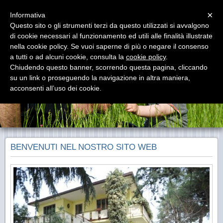
Menu
×
Informativa
Questo sito o gli strumenti terzi da questo utilizzati si avvalgono
Bed and Breakfast Daniela
di cookie necessari al funzionamento ed utili alle finalità illustrate
Camere con prima Colazione via Belvedere 1 - 35010 Cadoneghe PD -
nella cookie policy. Se vuoi saperne di più o negare il consenso
mail: info@bedpadova.com
a tutti o ad alcuni cookie, consulta la
cookie policy
.
Chiudendo questo banner, scorrendo questa pagina, cliccando
su un link o proseguendo la navigazione in altra maniera,
acconsenti all’uso dei cookie.
BENVENUTI NEL NOSTRO SITO WEB